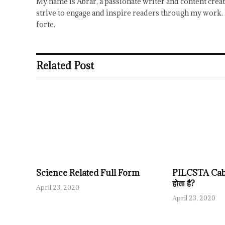
My name is Abrar, a passionate writer and content creat
strive to engage and inspire readers through my work. 
forte.
Related Post
Science Related Full Form
PILCSTA Cable 
होता है?
April 23, 2020
April 23, 2020