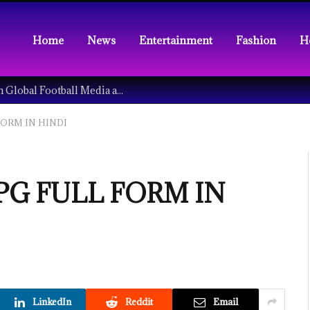
Home
News
Entertainment
Fashion
H
Understanding the Tech Revolution in Global Football Media and Fan Culture
LL FORM IN HINDI
है? LPG FULL FORM IN
LinkedIn
Reddit
Email