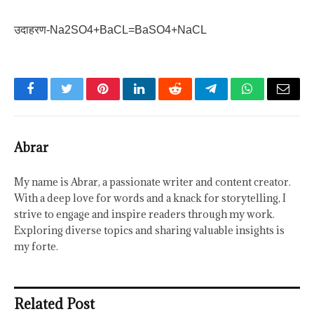
उदाहरण-Na2SO4+BaCL=BaSO4+NaCL
Facebook
Twitter
Pinterest
LinkedIn
Reddit
Telegram
WhatsApp
Email
Abrar
My name is Abrar, a passionate writer and content creator.
With a deep love for words and a knack for storytelling, I
strive to engage and inspire readers through my work.
Exploring diverse topics and sharing valuable insights is
my forte.
Related Post