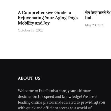
A Comprehensive Guide to
रोग किसे कहते ह
Rejuvenating Your Aging Dog’s
hai
Mobility and Joy
May 23, 2021
October 19, 2023
ABOUT US
Welcome to FastDuniya.com, your ultimate
destination for speed and knowledge! We are a
leading online platform dedicated to providing you
with quick and efficient access to a world of