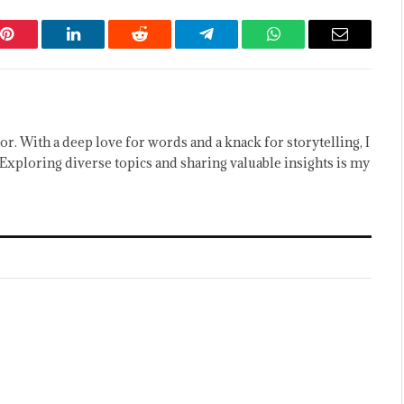
Pinterest
LinkedIn
Reddit
Telegram
WhatsApp
Email
or. With a deep love for words and a knack for storytelling, I
Exploring diverse topics and sharing valuable insights is my