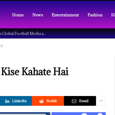
Home
News
Entertainment
Fashion
H
Understanding the Tech Revolution in Global Football Media and Fan Culture
Hai
an Kise Kahate Hai
LinkedIn
Reddit
Email