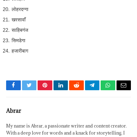
लोहरदग्गा
खरसावाँ
साहिबगंज
सिमडेगा
हजारीबाग
Facebook
Twitter
Pinterest
LinkedIn
Reddit
Telegram
WhatsApp
Email
Abrar
My name is Abrar, a passionate writer and content creator.
With a deep love for words and a knack for storytelling, I