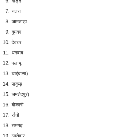
गोड्डा
चतरा
जामताड़ा
दुमका
देवघर
धनबाद
पलामू
चाईबासा)
पाकुड़
जमशेदपुर)
बोकारो
राँची
रामगढ़
लातेहार