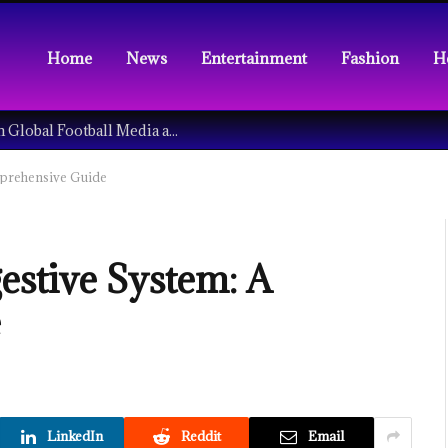
Home
News
Entertainment
Fashion
H
Understanding the Tech Revolution in Global Football Media and Fan Culture
mprehensive Guide
estive System: A
e
LinkedIn
Reddit
Email