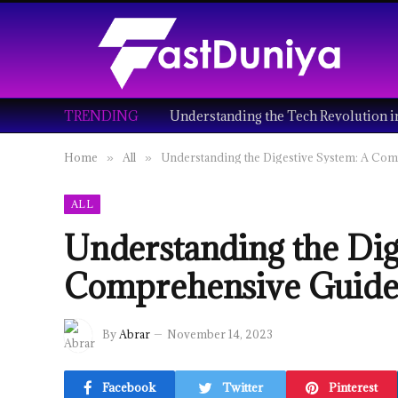
TRENDING
Home
All
Understanding the Digestive System: A Co
»
»
ALL
Understanding the Dig
Comprehensive Guid
By
Abrar
November 14, 2023
Facebook
Twitter
Pinterest