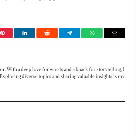
Pinterest
LinkedIn
Reddit
Telegram
WhatsApp
Email
or. With a deep love for words and a knack for storytelling, I
Exploring diverse topics and sharing valuable insights is my