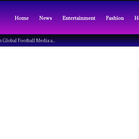
Home
News
Entertainment
Fashion
H
Understanding the Tech Revolution in Global Football Media and Fan Culture